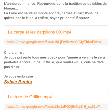
L'année commence. Retrouvons donc la tradition et les fables de
Florian...
La Loire est haute et monte encore, carpes et carpillons, ne
quittez pas le lit de la rivière, soyez prudents! Ecoutez...
La carpe et les carpillons 00 .mp4
https://drive.google.com/file/d/1l0-jPn6tLwvYoCIyTbKsFnKvfXmLSrsJ/view?usp=sharing
Chers amis ,
Je vous présente tous mes voeux pour l'année à venir, elle sera
peut-être encore un peu difficile, que voulez-vous, cela ne date
pas d'hier!
Je vous embrasse
Sylvie Benito
Lecture -le Grilllon.mp4
https://drive.google.com/file/d/13o1zFQXj6v3qiZ-6_xq31eTMRWfNJK7q/view?usp=sharing