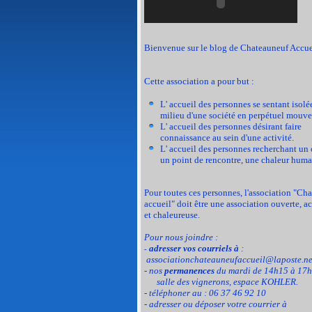
Bienvenue sur le blog de Chateauneuf Accue
Cette association a pour but :
L' accueil des personnes se sentant isolé
milieu d'une société en perpétuel mouve
L' accueil des personnes désirant faire
connaissance au sein d'une activité.
L' accueil des personnes recherchant un 
un point de rencontre, une chaleur huma
Pour toutes ces personnes, l'association "Ch
accueil" doit être une association ouverte, a
et chaleureuse.
Pour nous joindre :
adresser vos courriels à
:
-
associationchateauneufaccueil@laposte.ne
- nos
permanences
du mardi de 14h15 à 17h
salle des vignerons, espace KOHLER.
- téléphoner au : 06 37 46 92 10
- adresser ou déposer votre courrier à