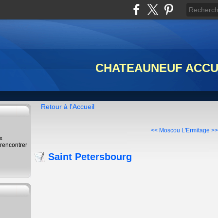
CHATEAUNEUF ACCU
Retour à l'Accueil
<< Moscou
L'Ermitage >>
x
 rencontrer
Saint Petersbourg