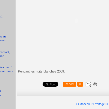
il.
es au
ment .
contact,
ine.
ateauneuf
ccueillante
Pendant les nuits blanches 2009.
Repost
0
t
,
<< Moscou
L'Ermitage >>