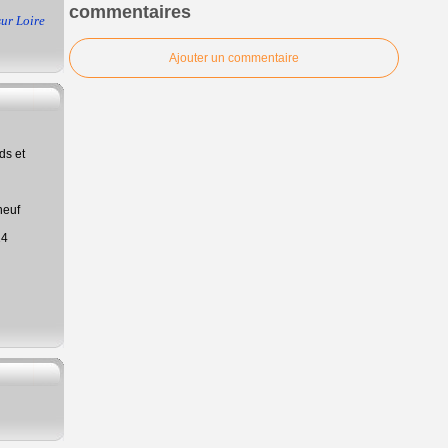
commentaires
ur Loire
Ajouter un commentaire
ds et
neuf
24