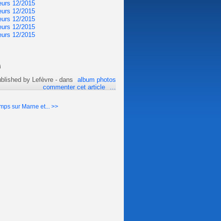
blished by Lefèvre
-
dans
album photos
commenter cet article
…
mps sur Marne et... >>