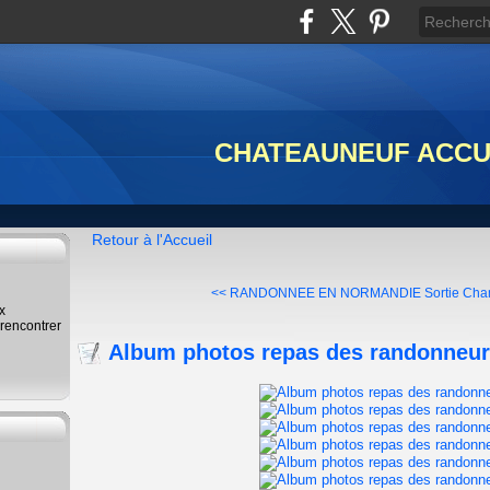
CHATEAUNEUF ACCU
Retour à l'Accueil
<< RANDONNEE EN NORMANDIE
Sortie Cha
x
 rencontrer
Album photos repas des randonneur