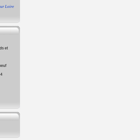
ur Loire
ds et
neuf
24