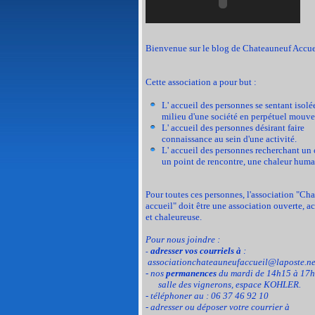
Bienvenue sur le blog de Chateauneuf Accue
Cette association a pour but :
L' accueil des personnes se sentant isolé
milieu d'une société en perpétuel mouve
L' accueil des personnes désirant faire
connaissance au sein d'une activité.
L' accueil des personnes recherchant un 
un point de rencontre, une chaleur huma
Pour toutes ces personnes, l'association "Ch
accueil" doit être une association ouverte, a
et chaleureuse.
Pour nous joindre :
adresser vos courriels à
:
-
associationchateauneufaccueil@laposte.ne
- nos
permanences
du mardi de 14h15 à 17h
salle des vignerons, espace KOHLER.
- téléphoner au : 06 37 46 92 10
- adresser ou déposer votre courrier à