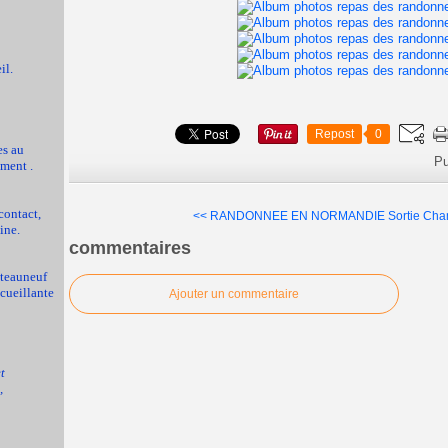
il.
Repost
0
es au
Pu
ment .
contact,
<< RANDONNEE EN NORMANDIE
Sortie Cha
ine.
commentaires
ateauneuf
ccueillante
Ajouter un commentaire
t
,